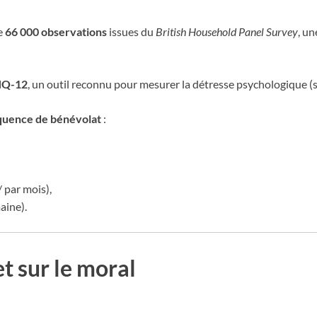
e
66 000 observations
issues du
British Household Panel Survey
, u
Q-12
, un outil reconnu pour mesurer la détresse psychologique (st
quence de bénévolat
:
 par mois),
aine).
et sur le moral