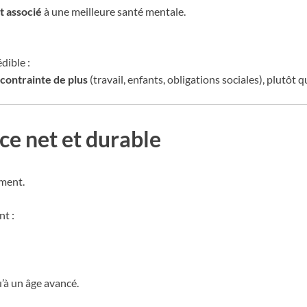
t associé
à une meilleure santé mentale.
dible :
contrainte de plus
(travail, enfants, obligations sociales), plutô
ce net et durable
ment.
t :
u’à un âge avancé.