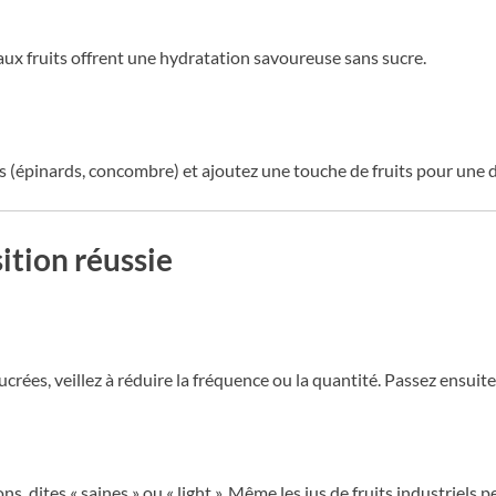
 aux fruits offrent une hydratation savoureuse sans sucre.
(épinards, concombre) et ajoutez une touche de fruits pour une d
ition réussie
ées, veillez à réduire la fréquence ou la quantité. Passez ensuite
s, dites « saines » ou « light ». Même les jus de fruits industriels 