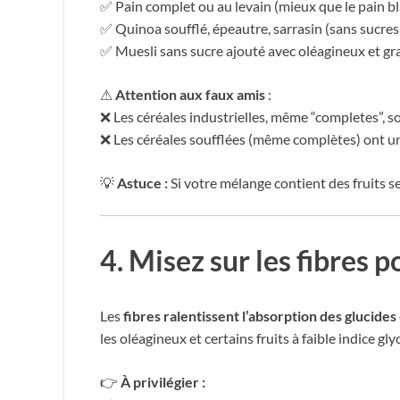
✅ Pain complet ou au levain (mieux que le pain b
✅ Quinoa soufflé, épeautre, sarrasin (sans sucres
✅ Muesli sans sucre ajouté avec oléagineux et gr
⚠
Attention aux faux amis
:
❌ Les céréales industrielles, même “completes”, s
❌ Les céréales soufflées (même complètes) ont un
💡
Astuce :
Si votre mélange contient des fruits s
4. Misez sur les fibres 
Les
fibres ralentissent l’absorption des glucides
les oléagineux et certains fruits à faible indice gl
👉
À privilégier :