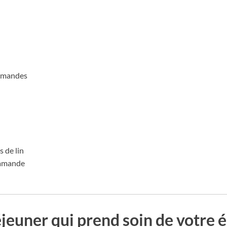
 amandes
 de lin
’amande
jeuner qui prend soin de votre é