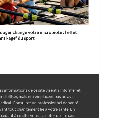
ouger change votre microbiote : l’effet
anti-âge” du sport
es informations de ce site visent à informer et
ensibiliser, mais ne remplacent pas un avis
édical. Consultez un professionnel de santé
vant tout changement lié à votre santé. En
ccédant à ce site, vous acceptez de lire ces