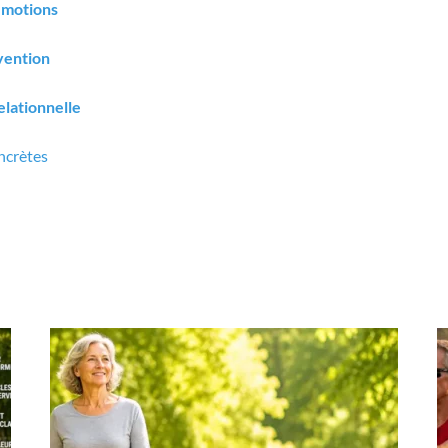
 émotions
évention
relationnelle
ncrètes