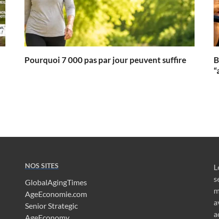
Pourquoi 7 000 pas par jour peuvent suffire
B
“
NOS SITES
L
s
GlobalAgingTimes
m
AgeEconomie.com
a
Senior Strategic
a
AgeEconomy