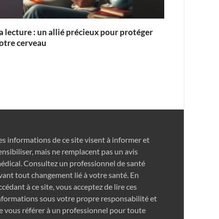
a lecture : un allié précieux pour protéger
otre cerveau
es informations de ce site visent à informer et
ensibiliser, mais ne remplacent pas un avis
édical. Consultez un professionnel de santé
vant tout changement lié à votre santé. En
ccédant à ce site, vous acceptez de lire ces
nformations sous votre propre responsabilité et
e vous référer à un professionnel pour toute