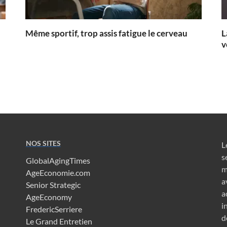
Même sportif, trop assis fatigue le cerveau
L
v
NOS SITES
L
s
GlobalAgingTimes
m
AgeEconomie.com
a
Senior Strategic
a
AgeEconomy
i
FredericSerriere
d
Le Grand Entretien