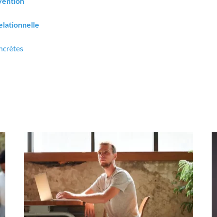
évention
relationnelle
ncrètes