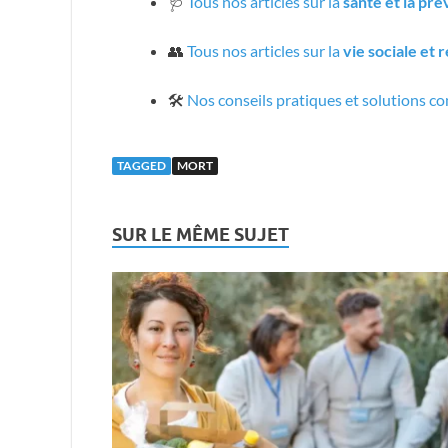
🩺
Tous nos articles sur la
santé et la pr
👥
Tous nos articles sur la
vie sociale et 
🛠️
Nos conseils pratiques et solutions co
TAGGED
MORT
SUR LE MÊME SUJET