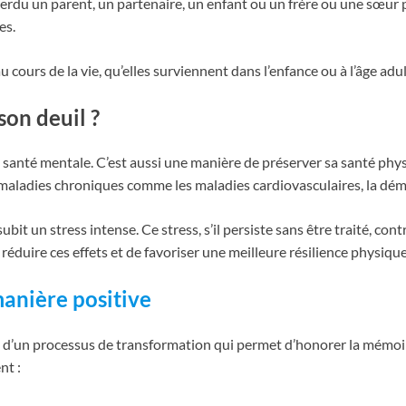
erdu un parent, un partenaire, un enfant ou un frère ou une sœur 
es.
cours de la vie, qu’elles surviennent dans l’enfance ou à l’âge adul
son deuil ?
e santé mentale. C’est aussi une manière de préserver sa santé phy
maladies chroniques comme les maladies cardiovasculaires, la dém
t un stress intense. Ce stress, s’il persiste sans être traité, contr
e réduire ces effets et de favoriser une meilleure résilience physiqu
anière positive
plutôt d’un processus de transformation qui permet d’honorer la mémo
nt :