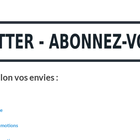
lon vos envies :
ue
 émotions