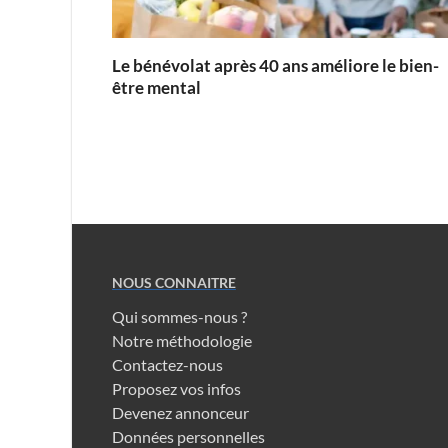
Le bénévolat après 40 ans améliore le bien-
être mental
NOUS CONNAITRE
Qui sommes-nous ?
Notre méthodologie
Contactez-nous
Proposez vos infos
Devenez annonceur
Données personnelles