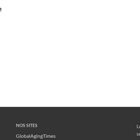
e
NOS SITES
L
s
GlobalAgingTimes