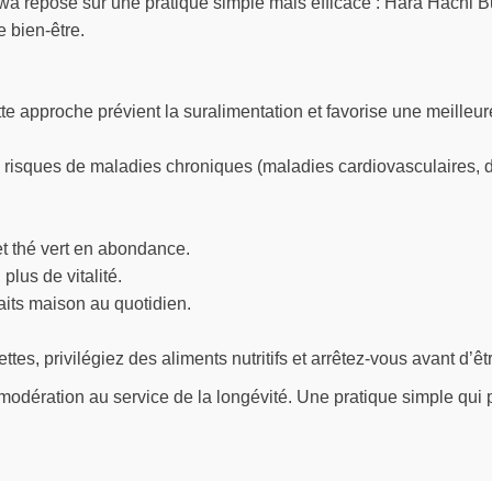
awa repose sur une pratique simple mais efficace : Hara Hachi B
e bien-être.
e approche prévient la suralimentation et favorise une meilleure
s risques de maladies chroniques (maladies cardiovasculaires, dia
t thé vert en abondance.
plus de vitalité.
faits maison au quotidien.
tes, privilégiez des aliments nutritifs et arrêtez-vous avant d’êt
 modération au service de la longévité. Une pratique simple qui 