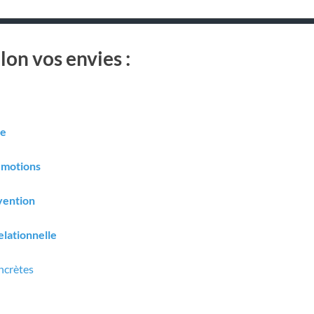
lon vos envies :
ue
 émotions
évention
relationnelle
ncrètes